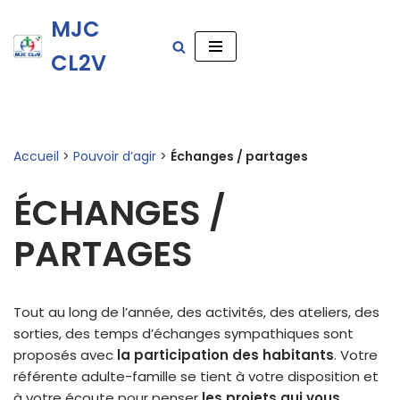
MJC
Aller
CL2V
au
contenu
Accueil
>
Pouvoir d’agir
>
Échanges / partages
ÉCHANGES /
PARTAGES
Tout au long de l’année, des activités, des ateliers, des
sorties, des temps d’échanges sympathiques sont
proposés avec
la participation des habitants
. Votre
référente adulte-famille se tient à votre disposition et
à votre écoute pour penser
les projets qui vous