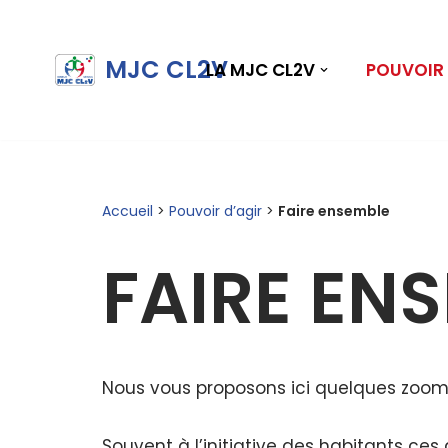
Aller
MJC CL2V
LA MJC CL2V
POUVOIR 
au
contenu
Accueil
>
Pouvoir d’agir
>
Faire ensemble
FAIRE EN
Nous vous proposons ici quelques zoom 
Souvent à l’initiative des habitants ces