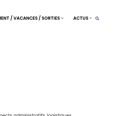
NT / VACANCES / SORTIES
ACTUS
ects administratifs, logistiques,