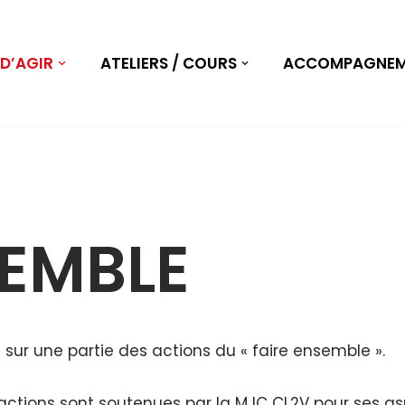
D’AGIR
ATELIERS / COURS
ACCOMPAGNEME
SEMBLE
sur une partie des actions du « faire ensemble ».
 actions sont soutenues par la MJC CL2V pour ses asp