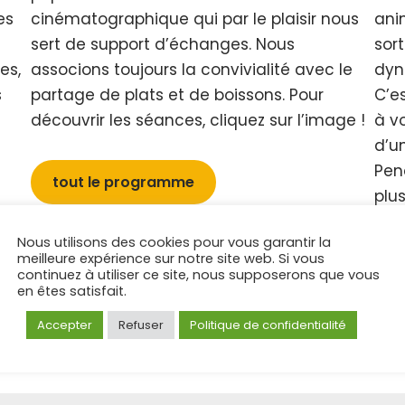
es
cinématographique qui par le plaisir nous
anim
sert de support d’échanges. Nous
sort
es,
associons toujours la convivialité avec le
dyn
s
partage de plats et de boissons. Pour
C’es
découvrir les séances, cliquez sur l’image !
à v
d’u
Pen
tout le programme
plus
Les
Nous utilisons des cookies pour vous garantir la
pou
meilleure expérience sur notre site web. Si vous
atel
continuez à utiliser ce site, nous supposerons que vous
en êtes satisfait.
Accepter
Refuser
Politique de confidentialité