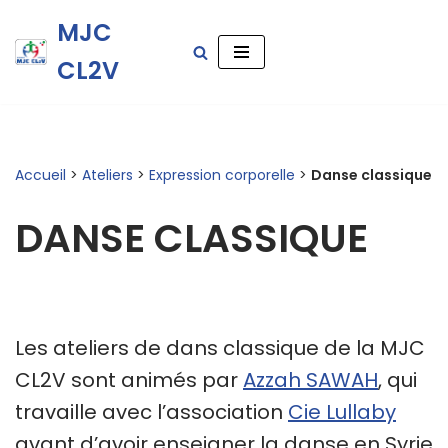
MJC
Aller
CL2V
au
contenu
Accueil
>
Ateliers
>
Expression corporelle
>
Danse classique
DANSE CLASSIQUE
Les ateliers de dans classique de la MJC
CL2V sont animés par
Azzah SAWAH
, qui
travaille avec l’association
Cie Lullaby
avant d’avoir enseigner la danse en Syrie