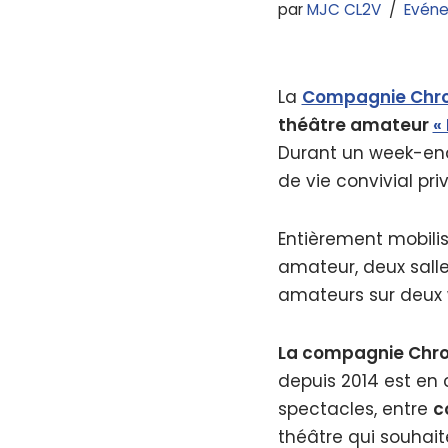
par
MJC CL2V
Evén
La
Compagnie Chr
théâtre amateur
«
Durant un week-end
de vie convivial pri
Entièrement mobili
amateur, deux salle
amateurs sur deux
La compagnie Chr
depuis 2014 est en 
spectacles, entre
c
théâtre qui souhaite