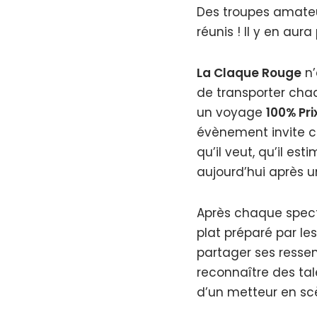
Des troupes amateur
réunis ! Il y en aura
La Claque Rouge
n’
de transporter ch
un voyage
100% Pri
évènement invite ch
qu’il veut, qu’il est
aujourd’hui après un
Après chaque spec
plat préparé par le
partager ses ressent
reconnaître des tale
d’un metteur en sc